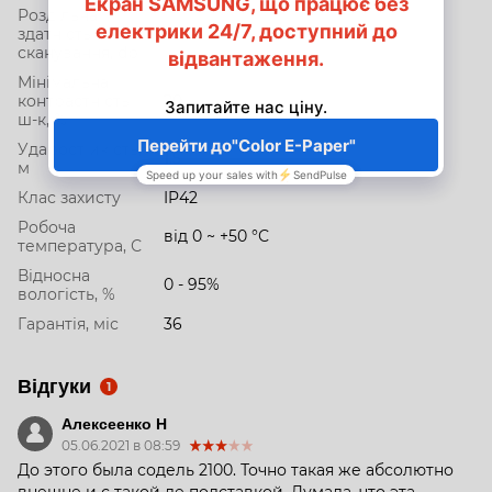
Роздільна
здатність
5
сканування, dpi
Мінімальна
контрастність
20
ш-к, %
Ударостійкість,
1.5
м
Клас захисту
IP42
Робоча
від 0 ~ +50 °С
температура, С
Відносна
0 - 95%
вологість, %
Гарантія, міс
36
Відгуки
1
Алексеенко Н
05.06.2021 в 08:59
До этого была содель 2100. Точно такая же абсолютно
внешне и с такой де подставкой. Думала, что эта