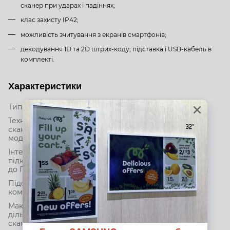
сканер при ударах і падіннях;
клас захисту IP42;
можливість зчитування з екранів смартфонів;
декодування 1D та 2D штрих-коду; підставка і USB-кабель в
комплекті.
Характеристики
Тип сканеру
ручний-стільниковий
Технологія
скануючого
2D-іміджер
модуля
Інтерфейс
підключення
USB
до ПК
Підставка в
присутній
комплекті
Максимальна
дільність
30
сканування, см