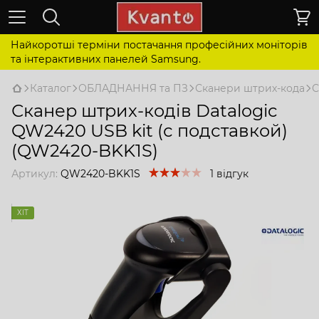
Найкоротші терміни постачання професійних моніторів
та інтерактивних панелей Samsung.
Каталог
ОБЛАДНАННЯ та ПЗ
Сканери штрих-кода
С
Сканер штрих-кодів Datalogic
QW2420 USB kit (с подставкой)
(QW2420-BKK1S)
Артикул:
QW2420-BKK1S
1 відгук
ХІТ