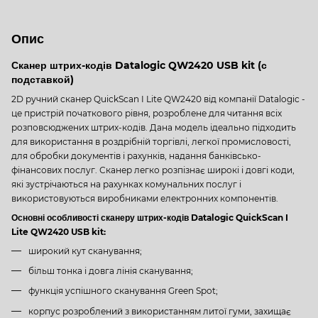
Опис
Сканер штрих-кодів Datalogic QW2420 USB kit (с
подставкой)
2D ручний сканер QuickScan I Lite QW2420 від компанії Datalogic -
це пристрій початкового рівня, розроблене для читання всіх
розповсюджених штрих-кодів. Дана модель ідеально підходить
для використання в роздрібній торгівлі, легкої промисловості,
для обробки документів і рахунків, надання банківсько-
фінансових послуг. Сканер легко розпізнає широкі і довгі коди,
які зустрічаються на рахунках комунальних послуг і
використовуються виробниками електронних компонентів.
Основні особливості сканеру штрих-кодів Datalogic QuickScan I
Lite QW2420 USB kit:
широкий кут сканування;
більш тонка і довга лінія сканування;
функція успішного сканування Green Spot;
корпус розроблений з використанням литої гуми, захищає