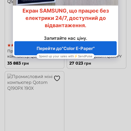
1
Промисловий міні
Промисловий міні
компьютер Qotom Q530G6
компьютер Qotom Q350PY
35 883 грн
27 023 грн