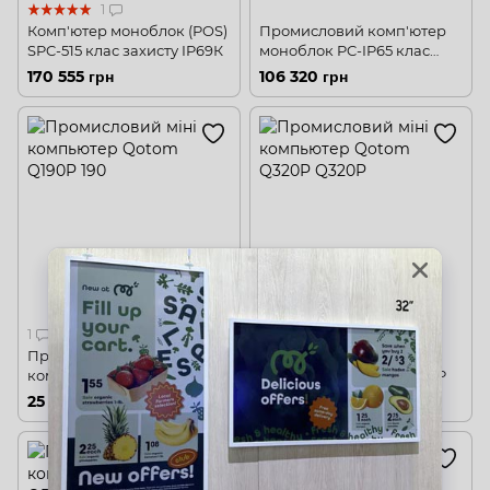
1
Комп'ютер моноблок (POS)
Промисловий комп'ютер
SPC-515 клас захисту IP69К
моноблок PC-IP65 клас
захисту IP65
170 555 грн
106 320 грн
1
Промисловий міні
Промисловий міні
компьютер Qotom Q190P
компьютер Qotom Q320P
25 251 грн
26 137 грн