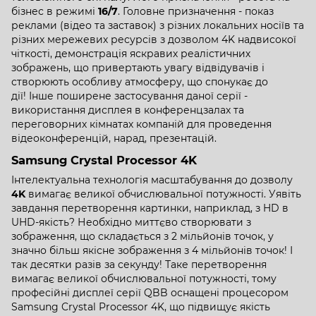
бізнес в режимі
16/7
. Головне призначення - показ
реклами (відео та заставок) з різних локальних носіїв та
різних мережевих ресурсів з дозволом 4K надвисокої
чіткості, демонстрація яскравих реалістичних
зображень, що привертають увагу відвідувачів і
створюють особливу атмосферу, що спонукає до
дії! Інше поширене застосування даної серії -
використання дисплея в конференцзалах та
переговорних кімнатах компаній для проведення
відеоконференцій, нарад, презентацій.
Samsung Crystal Processor 4K
Інтелектуальна технологія масштабування до дозволу
4K
вимагає великої обчислювальної потужності. Уявіть
завдання перетворення картинки, наприклад, з HD в
UHD-якість? Необхідно миттєво створювати з
зображення, що складається з 2 мільйонів точок, у
значно більш якісне зображення з 4 мільйонів точок! І
так десятки разів за секунду! Таке перетворення
вимагає великої обчислювальної потужності, тому
професійні дисплеї серії QBB оснащені процесором
Samsung Crystal Processor 4K, що підвищує якість