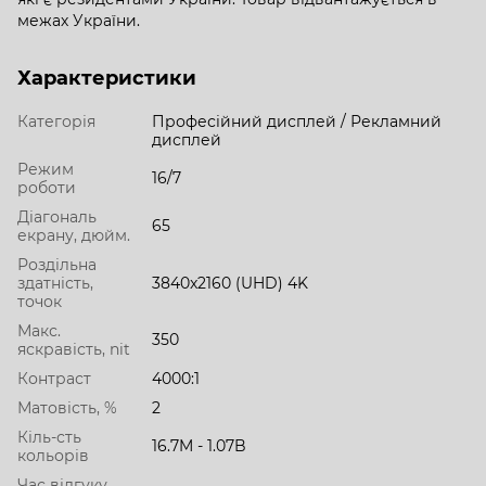
межах України.
Характеристики
Категорія
Професійний дисплей / Рекламний
дисплей
Режим
16/7
роботи
Діагональ
65
екрану, дюйм.
Роздільна
здатність,
3840x2160 (UHD) 4K
точок
Макс.
350
яскравість, nit
Контраст
4000:1
Матовість, %
2
Кіль-сть
16.7M - 1.07B
кольорів
Час відгуку,