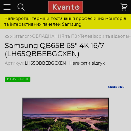
Найкоротші терміни постачання професійних моніторів
та інтерактивних панелей Samsung.
Каталог
ОБЛАДНАННЯ та ПЗ
Телевізори та відеопан
Samsung QB65B 65" 4K 16/7
(LH65QBBEBGCXEN)
Артикул:
LH65QBBEBGCXEN
Написати відгук
В НАЯВНОСТІ