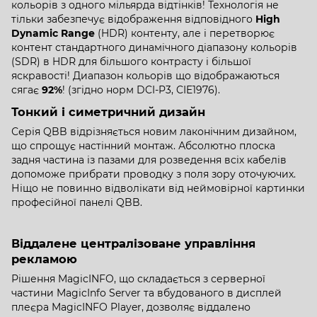
кольорів з одного мільярда відтінків! Технологія не
тільки забезпечує відображення відповідного
High
Dynamic Range
(HDR) контенту, але і перетворює
контент стандартного динамічного діапазону кольорів
(SDR) в HDR для більшого контрасту і більшої
яскравості! Диапазон кольорів що відображаються
сягає
92%
! (згідно норм DCI-P3, CIE1976).
Тонкий і симетричний дизайн
Серія QBB відрізняється новим лаконічним дизайном,
що спрощує настінний монтаж. Абсолютно плоска
задня частина із пазами для розведення всіх кабелів
допоможе прибрати проводку з поля зору оточуючих.
Ніщо не повинно відволікати від неймовірної картинки
професійної панелі QBB.
Віддалене централізоване управління
рекламою
Рішення MagicINFO, що складається з серверної
частини MagicInfo Server та вбудованого в дисплей
плеєра MagicINFO Player, дозволяє віддалено