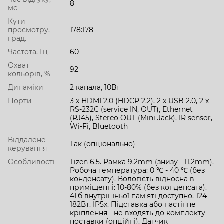
8
мс
Кути
просмотру,
178:178
град.
Частота, Гц
60
Охват
92
кольорів, %
Динаміки
2 канала, 10Вт
Порти
3 x HDMI 2.0 (HDCP 2.2), 2 x USB 2.0, 2 x
RS-232C (service IN, OUT), Ethernet
(RJ45), Stereo OUT (Mini Jack), IR sensor,
Wi-Fi, Bluetooth
Віддалене
Так (опціонально)
керування
Особливості
Tizen 6.5. Рамка 9.2mm (знизу - 11.2mm).
Робоча температура: 0 ℃ - 40 ℃ (без
конденсату). Вологість відносна в
приміщенні: 10-80% (без конденсата).
4Гб внутрішньої пам'яті доступно. 124-
182Вт. IP5x. Підставка або настінне
кріплення - не входять до комплекту
поставки (опційні). Датчик