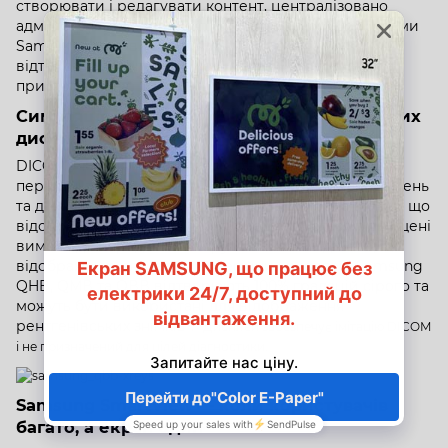
створювати і редагувати контент, централізовано
адмініструвати і управляти професійними дисплеями
Samsung, управляти розкладом і порядком
відтворення контенту в усій мережі підключених
пристроїв *.
Симуляція стандарту DICOM на професійних
дисплеях Sumsung
DICOM – медичний стандарт створення, зберігання,
передачі та візуалізації цифрових медичних зображень
та документів обстежених пацієнтів. До обладнання, що
відображає такі зображення, пред'являються підвищені
вимоги до передачі кольору і кількості відтінків, що
відображаються. Серії професійних дисплеїв Samsung
QHB, QMB та QBB відтворюють 100% градацій сірого та
можуть бути використані для відображення
рентгенівських знімків*. *
Дисплей забезпечує імітацію DICOM
і не призначений для цілей діагностики.
Samsung SmartView+ - коли користувачів
багато, а екран один