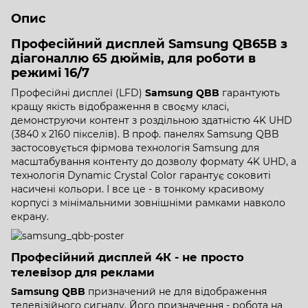
Опис
Професійний дисплей Samsung QB65B з
діагоналлю 65 дюймів, для роботи в
режимі 16/7
Професійні дисплеї (LFD)
Samsung QBB
гарантують
кращу якість відображення в своєму класі,
демонструючи контент з роздільною здатністю 4K UHD
(3840 x 2160 пікселів). В проф. панелях Samsung QBB
застосовується фірмова технологія Samsung для
масштабування контенту до дозволу формату 4K UHD, а
технологія Dynamic Crystal Color гарантує соковиті
насичені кольори. І все це - в тонкому красивому
корпусі з мінімальними зовнішніми рамками навколо
екрану.
Професійний дисплей 4К - не просто
телевізор для реклами
Samsung QBB
призначений не для відображення
телевізійного сигналу. Його призначення - робота на