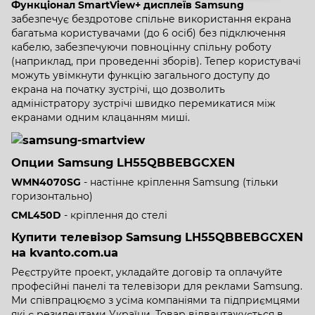
Функціонал SmartView+ дисплеїв Samsung
забезпечує бездротове спільне використання екрана
багатьма користувачами (до 6 осіб) без підключення
кабелю, забезпечуючи повноцінну спільну роботу
(наприклад, при проведенні зборів). Тепер користувачі
можуть увімкнути функцію загального доступу до
екрана на початку зустрічі, що дозволить
адміністратору зустрічі швидко перемикатися між
екранами одним клацанням миші.
Опции Samsung LH55QBBEBGCXEN
WMN4070SG
- настінне кріплення Samsung (тільки
горизонтально)
CML450D
- кріплення до стелі
Купити телевізор Samsung LH55QBBEBGCXEN
на kvanto.com.ua
Реєструйте проект, укладайте договір та оплачуйте
професійні панелі та телевізори для реклами Samsung.
Ми співпрацюємо з усіма компаніями та підприємцями
які є резидентами України. Товар відвантажується в