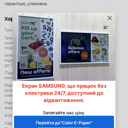
гарантією, упаковка.
Характеристики
Тип сканеру
міні
Технологія
скануючого
2D-іміджер
модуля
Інтерфейс
підключення
USB
до ПК
Підставка в
ні
комплекті
Максимальна
дільність
37.1
сканування, см
Напруга
5В (+/- 5%)
живлення, В
Колір корпусу
чорний
Ударостійкість,
1.0
м