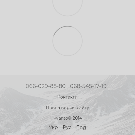
066-029-88-80
068-545-17-19
Контакти
Повна версія сайту
Kvanto© 2014
Укр
Рус
Eng