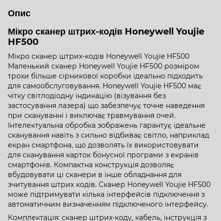
Опис
Мікро сканер штрих-кодів Honeywell Youjie
HF500
Мікро сканер штрих-кодів Honeywell Youjie HF500
Маленький сканер Honeywell Youjie HF500 розміром
трохи більше сірникової коробки ідеально підходить
для самообслуговування. Honeywell Youjie HF500 має
чітку світлодіодну індикацію (візування без
застосування лазера) що забезпечує точне наведення
при скануванні і виключає травмування очей.
Інтелектуальна обробка зображень гарантує ідеальне
сканування навіть з сильно відбиває світло, наприклад
екран смартфона, що дозволять їх використовувати
для сканування карток бонусної програми з екранів
смартфонів. Компактна конструкція дозволяє
вбудовувати ці сканери в інше обладнання для
зчитування штрих кодів. Сканер Honeywell Youjie HF500
може підтримувати кілька інтерфейсів підключення з
автоматичним визначенням підключеного інтерфейсу.
Комплектація: сканер штрих-коду, кабель, інструкція з