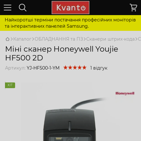
Найкоротші терміни постачання професійних моніторів
та інтерактивних панелей Samsung.
Каталог
ОБЛАДНАННЯ та ПЗ
Сканери штрих-кода
С
Міні сканер Honeywell Youjie
HF500 2D
Артикул:
YJ-HF500-1-YM
1 відгук
ХІТ