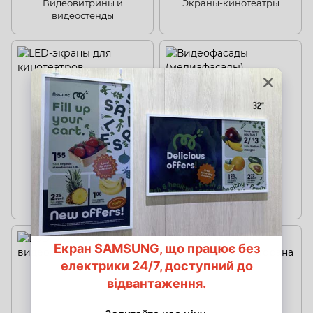
Видеовитрины и
Экраны-кинотеатры
видеостенды
LED-экраны для
Видеофасады
кинотеатров
(медиафасады)