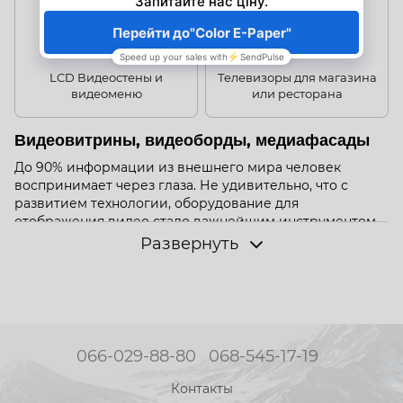
LCD Видеостены и
Телевизоры для магазина
видеоменю
или ресторана
Видеовитрины, видеоборды, медиафасады
До 90% информации из внешнего мира человек
воспринимает через глаза. Не удивительно, что с
развитием технологии, оборудование для
отображения видео стало важнейшим инструментом
подачи информации и создания эмоций. И, конечно
Развернуть
же, такой мощный инструмент стал широко
использоваться обществом в быту, бизнесе,
архитектуре…
Рекламный телевизор для ритейла
Вместо того, чтобы долго и скучно рассказывать о
066-029-88-80
068-545-17-19
преимуществах – покажи их!
Демонстрация видеоконтента – наиболее
Контакты
эффективный способ рекламы, ведь большинство