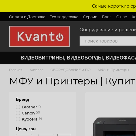
Перейти к основному контенту
Самые короткие ср
Оплата и Доставка
Тех.поддержка
Сервис
Блог
О нас
К
Оборудование и решения 
ВИДЕОВИТРИНЫ, ВИДЕОБОРДЫ, ВИДЕОФА
Главная
Каталог
ОБОРУДОВАНИЕ и ПО
МФУ и Принтеры
МФУ и Принтеры | Купит
Бренд
Brother
19
Canon
50
Kyocera
14
Цена, грн