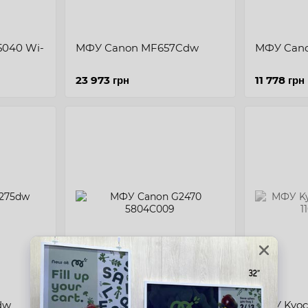
5040 Wi-
МФУ Сanon MF657Cdw
МФУ Cano
23 973 грн
11 778 грн
dw
МФУ Canon G2470
МФУ Kyoc