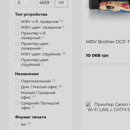
От Цена, грн
До Цена, грн
OK
Тип устройства
МФУ ч-б. лазерное
32
МФУ цвет. лазерное
6
Принтер ч-б.
лазерный
11
МФУ Brother DCP-
Принтер цвет.
лазерный
2
МФУ цвет. струйное
28
10 068 грн
Принтер цвет.
струйный
4
Назначение
Персональный
33
Дом. / Малый офис
66
Малый / Средний
офис
47
Средний / Большой
офис
31
Формат печати
A4
83