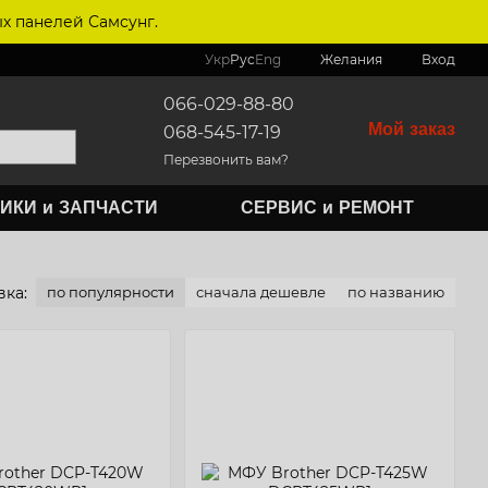
х панелей Самсунг.
Укр
Рус
Eng
Желания
Вход
066-029-88-80
Мой заказ
068-545-17-19
Перезвонить вам?
ИКИ и ЗАПЧАСТИ
СЕРВИС и РЕМОНТ
ка:
по популярности
сначала дешевле
по названию