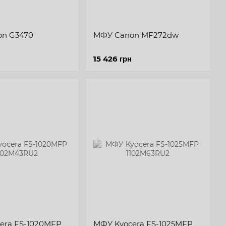
n G3470
МФУ Canon MF272dw
15 426 грн
era FS-1020MFP
МФУ Kyocera FS-1025MFP