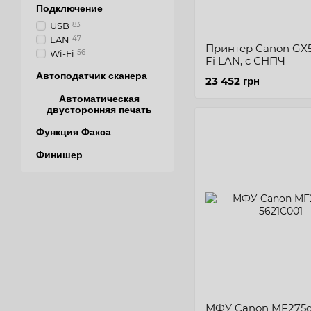
Подключение
USB
83
LAN
47
Принтер Canon GX
Wi-Fi
56
Fi LAN, c СНПЧ
Автоподатчик сканера
23 452 грн
Автоматическая
двусторонняя печать
Функция Факса
Финишер
МФУ Canon MF275