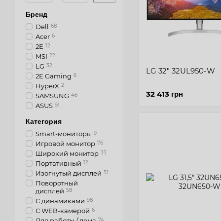
Бренд
Dell
68
Acer
6
2E
12
MSI
22
LG
32
LG 32" 32UL950-W
2E Gaming
6
HyperX
2
32 413 грн
SAMSUNG
46
ASUS
91
Категория
Smart-мониторы
9
Игровой монитор
76
Широкий монитор
33
Портативный
12
Изогнутый дисплей
51
Поворотный
дисплей
58
С динамиками
98
С WEB-камерой
6
Для работы / дома
74