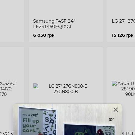
Samsung T45F 24"
LG 27" 2
LF24T450FQIXCI
6 050 грн
15 126 грн
VC 31,5"
LG 27" 27GN800-B
ASUS TUF