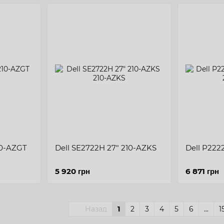
10-AZGT
Dell SE2722H 27" 210-AZKS
Dell P222
5 920 грн
6 871 грн
Назад
1
2
3
4
5
6
...
1