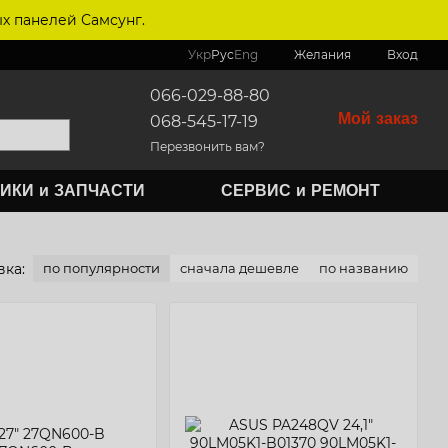
х панелей Самсунг.
Укр
Рус
Eng
Желания
Вход
066-029-88-80
Мой заказ
068-545-17-19
Перезвонить вам?
ИКИ и ЗАПЧАСТИ
СЕРВИС и РЕМОНТ
ка:
по популярности
сначала дешевле
по названию