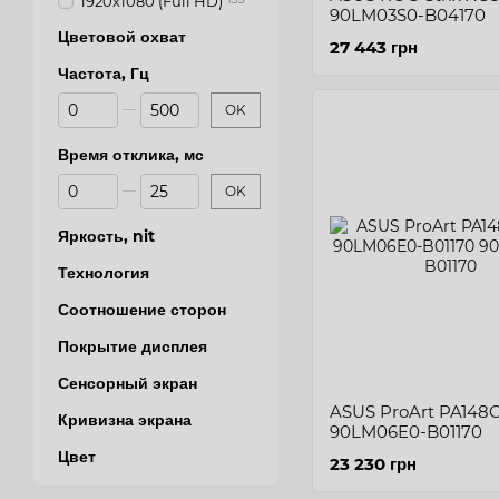
1920х1080 (Full HD)
90LM03S0-B04170
Цветовой охват
27 443 грн
Частота, Гц
От Частота, Гц
До Частота, Гц
OK
Время отклика, мс
От Время отклика, мс
До Время отклика, мс
OK
Яркость, nit
Технология
Соотношение сторон
Покрытие дисплея
Сенсорный экран
ASUS ProArt PA148C
Кривизна экрана
90LM06E0-B01170
Цвет
23 230 грн