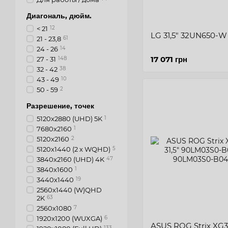
Диагональ, дюйм.
< 21
12
LG 31,5" 32UN650-W
21 - 23,8
61
24 - 26
14
17 071 грн
27 - 31
148
32 - 42
38
43 - 49
10
50 - 59
2
Разрешение, точек
5120x2880 (UHD) 5K
1
7680x2160
1
5120x2160
2
5120x1440 (2 x WQHD)
5
3840x2160 (UHD) 4K
47
3840x1600
1
3440х1440
19
2560x1440 (W)QHD
2K
63
2560х1080
7
1920x1200 (WUXGA)
6
ASUS ROG Strix XG32
133