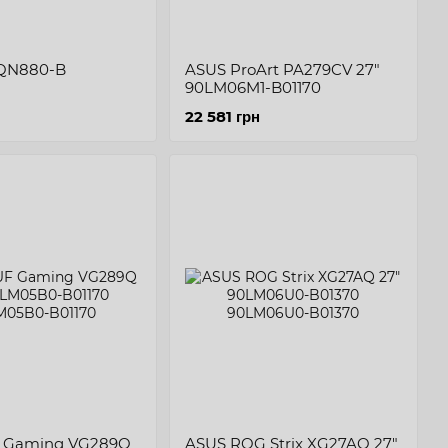
7QN880-B
ASUS ProArt PA279CV 27"
90LM06M1-B01170
22 581 грн
 Gaming VG289Q
ASUS ROG Strix XG27AQ 27"