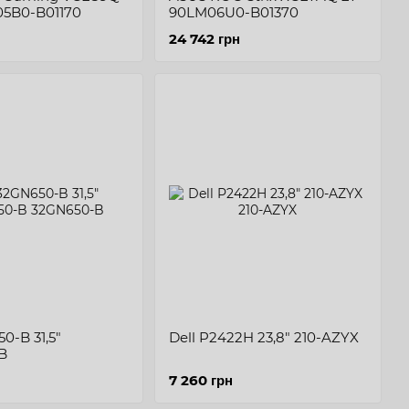
05B0-B01170
90LM06U0-B01370
24 742 грн
0-B 31,5"
Dell P2422H 23,8" 210-AZYX
B
7 260 грн