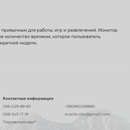
 привычным для работы, игр и развлечений. Монитор
е количество времени, которое пользователь
нкретной модели.
, ASUS и многих других. Большой выбор! Как же
овные технические характеристики: размер
ие. Важными являются также дополнительные
Контактная информация
066-029-88-80
+380660298880
ли экрана. Считаете - чем больше, тем лучше? Мы так
068-545-17-19
kvanto.site@gmail.com
м большой. Всё дело в особенности человеческого
Перезвонить вам?
по горизонтали) человека достигает 110°. Но мозг
тому монитор с диагональю, например, 32 дюйма,