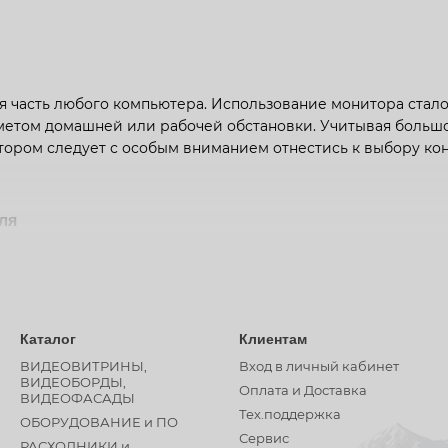
 часть любого компьютера. Использование монитора стало
етом домашней или рабочей обстановки. Учитывая большо
тором следует с особым вниманием отнестись к выбору ко
ля
ставлены продукты производства Samsung, LG, AOC, Philips
дходящий монитор? Мы советуем обращать внимание на осн
разрешение, наличие необходимых интерфейсов подключен
чие динамиков, наличие видеокамеры)
Каталог
Клиентам
а
ВИДЕОВИТРИНЫ,
Вход в личный кабинет
 монитора нужно особое внимание уделить размеру диагона
ВИДЕОБОРДЫ,
Оплата и Доставка
ВИДЕОФАСАДЫ
 от телевизора диагональ монитора не должна быть слишко
Тех.поддержка
ОБОРУДОВАНИЕ и ПО
 мозга обрабатывать зрительную информацию. Угол зрения (
Сервис
ь картинку как единое целое лишь в диапазоне 28-40°. Поэ
РАСХОДНИКИ и