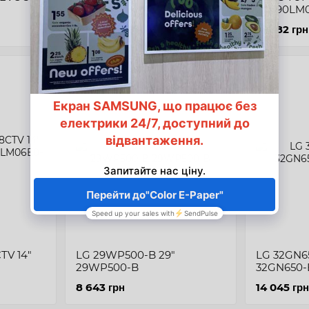
28" 90LM
10 804 грн
15 882 грн
TV 14"
LG 29WP500-B 29"
LG 32GN65
29WP500-B
32GN650-
8 643 грн
14 045 грн