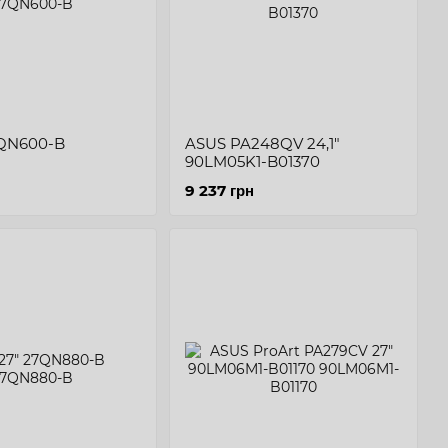
7QN600-B
ASUS PA248QV 24,1"
90LM05K1-B01370
9 237 грн