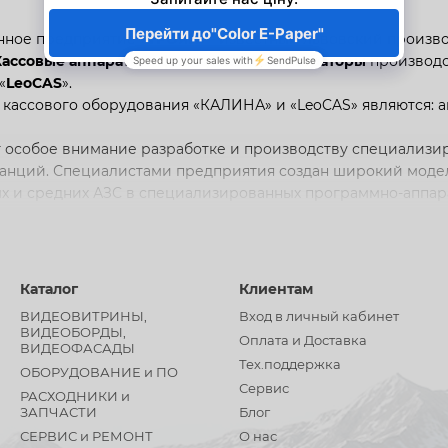
нное предприятие «
ТРОЯН
» - известный львовский произв
Кассовые аппараты
и
фискальные регистраторы
производс
«
LeoCAS
».
ассового оборудования «КАЛИНА» и «LeoCAS» являются: ав
особое внимание разработке и производству специализир
танций. Специалистами предприятия создан широкий модел
 и средних АЗС в специализированных программно-аппара
ило в серийное производство уникальную специализирован
средствами криптографической защиты информации.
д и комплексное решение поставленных задач позволяет к
рантийного и сервисного обслуживания всего установленн
Каталог
Клиентам
ВИДЕОВИТРИНЫ,
Вход в личный кабинет
ВИДЕОБОРДЫ,
Оплата и Доставка
ВИДЕОФАСАДЫ
Тех.поддержка
ОБОРУДОВАНИЕ и ПО
Сервис
РАСХОДНИКИ и
ЗАПЧАСТИ
Блог
СЕРВИС и РЕМОНТ
О нас