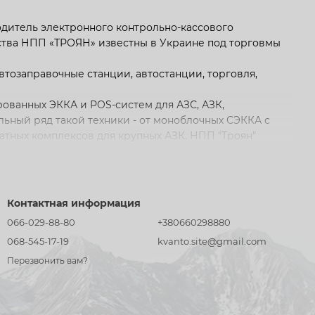
одитель электронного контрольно-кассового
тва НПП «ТРОЯН» известны в Украине под торговмы
тозаправочные станции, автостанции, торговля,
ованных ЭККА и POS-систем для АЗС, АЗК,
ьный ряд такой техники - от моноблочных СЭККА с
тных комплексов для крупных АЗК. НПП "Троян"
ную компьютерно-кассовую электронную систему «A-
ачественно выполнять все виды работ от
ого оборудования.
Контактная информация
066-029-88-80
+380660298880
068-545-17-19
kvanto.site@gmail.com
Перезвонить вам?