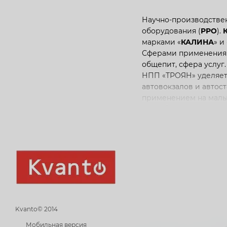
Научно-производстве
оборудования (
РРО
).
марками «
КАЛИНА
» и 
Сферами применения к
общепит, сфера услуг.
НПП «ТРОЯН» уделяет 
автовокзалов и автос
применением на малых
разработало и внедр
POS Експотрейд» со 
Индивидуальный подхо
проектирования до га
Kvanto© 2014
Мобильная версия