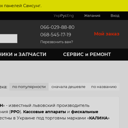
х панелей Самсунг.
Укр
Рус
Eng
Желания
Вход
066-029-88-80
Мой заказ
068-545-17-19
Перезвонить вам?
НИКИ и ЗАПЧАСТИ
СЕРВИС и РЕМОНТ
ка:
по популярности
сначала дешевле
по названию
Н
» - известный львовский производитель
ния (
РРО
).
Кассовые аппараты
и
фискальные
стны в Украине под торговмы марками «
КАЛИНА
»