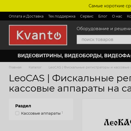
Перейти к основному контенту
Самые короткие ср
Оплата и Доставка
Тех.поддержка
Сервис
Блог
О нас
К
Оборудование и решения 
ВИДЕОВИТРИНЫ, ВИДЕОБОРДЫ, ВИДЕОФ
Главная
Каталог
LeoCAS | Фискальные регистраторы и кассовые
LeoCAS | Фискальные ре
кассовые аппараты на с
Раздел
Кассовые аппараты
1