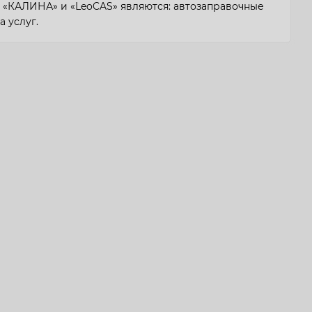
«КАЛИНА» и «LeoCAS» являются: автозаправочные
а услуг.
ботке и производству специализированных ЭККА и
останций. Специалистами предприятия создан
оноблочных СЭККА с применением на малых и
о-аппаратных комплексов для крупных АЗК. НПП
производство уникальную специализированную
A-POS Експотрейд» со средствами
е поставленных задач позволяет качественно
до гарантийного и сервисного обслуживания всего