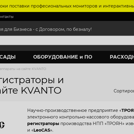
оки поставки професиональных мониторов и интерактивны
онтакты
для Бизнеса - с Договором, по безналу!
АСАДЫ
ОБОРУДОВАНИЕ и ПО
РАСХОД
 аппараты на сайте KVANTO
гистраторы и
айте KVANTO
Сортиров
Научно-производственное предприятие «
ТРОЯ
электронного контрольно-кассового оборудова
регистраторы
производства НПП «ТРОЯН» изве
и «
LeoCAS
».