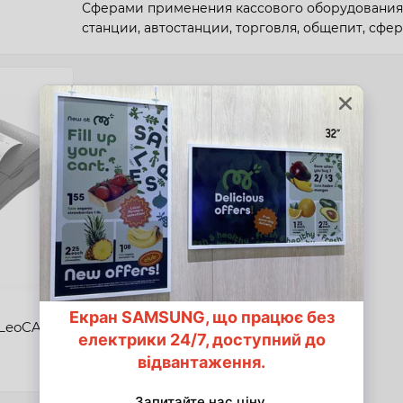
Сферами применения кассового оборудования 
станции, автостанции, торговля, общепит, сфер
НПП «ТРОЯН» уделяет особое внимание разра
POS-систем для АЗС, АЗК, автовокзалов и авт
широкий модельный ряд такой техники - от м
средних АЗС в специализированных программн
"Троян" разработало и внедрило в серийное 
компьютерно-кассовую электронную систему «
криптографической защиты информации.
Индивидуальный подход и комплексное решени
выполнять все виды работ от проектирования 
установленного оборудования.
LeoCAS-