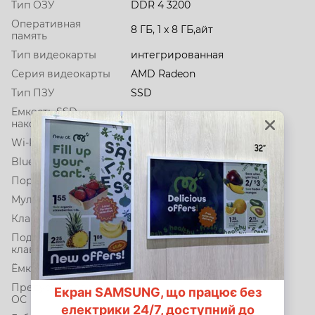
Тип ОЗУ
DDR 4 3200
Оперативная
8 ГБ, 1 x 8 ГБ,айт
память
Тип видеокарты
интегрированная
Серия видеокарты
AMD Radeon
Тип ПЗУ
SSD
Емкость SSD
256 ГБ
накопителя
Wi-Fi
802.11 a/c
Bluetooth
1 v4.2
Порты
HDMI 1.4b
Мультимедиа
web-камера 720p HD
Клавиатура
острівний
Подсветка
Нет
клавиатуры
Ёмкость батареи
41 Вт·год
Предустановленная
Dos
ОС