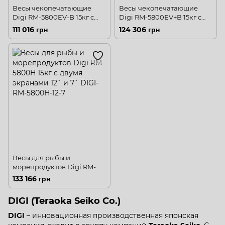
Весы чекопечатающие
Весы чекопечатающие
Digi RM-5800EV-B 15кг c
Digi RM-5800EV+B 15кг c
экранами 10` и 7`
экранами 12` и 12`
111 016 грн
124 306 грн
Весы для рыбы и
морепродуктов Digi RM-
5800H 15кг c двумя
133 166 грн
экранами 12` и 7`
DIGI (Teraoka Seiko Co.)
DIGI
– инновационная производственная японская