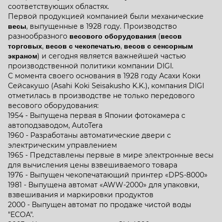
соответствующих областях.
Первой продукцией компанией были механические
весы
, выпущенные в 1928 году. Производство
разнообразного
весового оборудования
(
весов
торговых
,
весов с чекопечатью
,
весов с сенсорным
экраном
) и сегодня является важнейшей частью
производственной политики компании DIGI.
С момента своего основания в 1928 году Асахи Коки
Сейсакушо (Asahi Koki Seisakusho K.K.), компания DIGI
отметилась в производстве не только передового
весового оборудования:
1954 - Выпущена первая в Японии фотокамера с
автоподзаводом, AutoTera
1960 - Разработаны автоматические двери с
электрическим управлением
1965 - Представлены первые в мире электронные весы
для вычисления цены взвешиваемого товара
1976 - Выпущен чекопечатающий принтер «DPS-8000»
1981 - Выпущена автомат «AWW-2000» для упаковки,
взвешивания и маркировки продуктов
2000 - Выпущен автомат по продаже чистой воды
"ECOA".