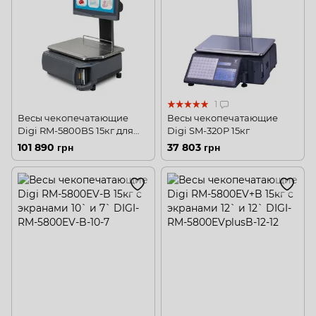
1
Весы чекопечатающие
Весы чекопечатающие
Digi RM-5800BS 15кг для
Digi SM-320P 15кг
самообслуживания c
101 890 грн
37 803 грн
экраном 15`