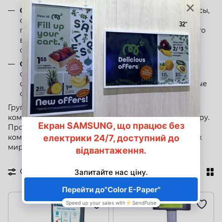
Оборудование для логистики
: промышленные весы,
счетные весы, цифровые индикаторы веса,
почтовые весы, весы для определения объёмного
веса, принтеры этикеток, терминалы, системы
сбора и сортировки заказов
Оборудование для гостиничного бизнеса
: POS-
системы, системы ввода заказов, система
самообслуживания, билетные автоматы, облачные
системы
Группа Teraoka Seiko, куда входит DIGI, включает 24
компании, расположенные в Японии и по всему миру.
Продукты, разработанные и произведенные
компанией DIGI, заслужили признание в 150 странах
мира.
Фильтр
По популярности
НОВИНКА