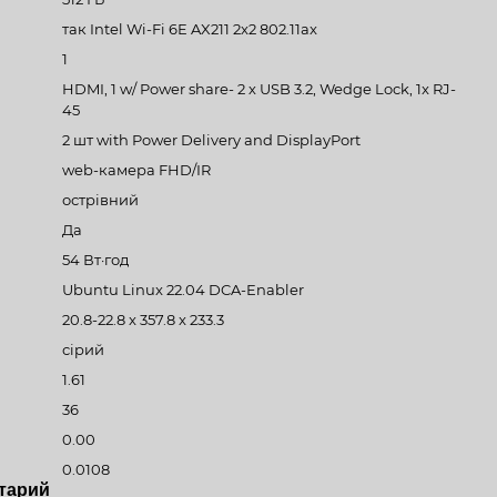
так Intel Wi-Fi 6E AX211 2x2 802.11ax
1
HDMI, 1 w/ Power share- 2 х USB 3.2, Wedge Lock, 1x RJ-
45
2 шт with Power Delivery and DisplayPort
web-камера FHD/IR
острівний
Да
54 Вт·год
Ubuntu Linux 22.04 DCA-Enabler
20.8-22.8 x 357.8 x 233.3
сірий
1.61
36
0.00
0.0108
тарий