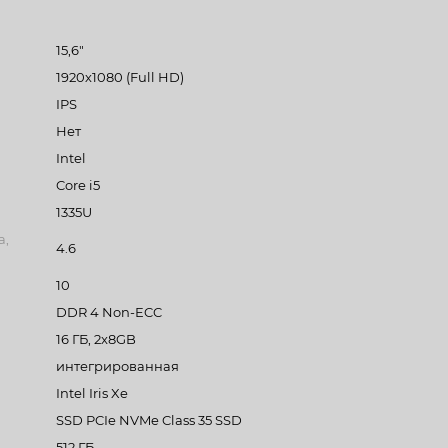
15,6"
1920х1080 (Full HD)
IPS
Нет
Intel
Core i5
1335U
а,
4.6
10
DDR 4 Non-ECC
16 ГБ, 2x8GB
интегрированная
Intel Iris Xe
SSD PCIe NVMe Class 35 SSD
512 ГБ