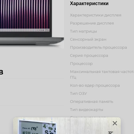
Характеристики
Характеристики дисплея
Разрешение дисплея
Тип матрицы
Сенсорный экран
Производитель процессора
Серия процессора
Процессор
B
Максимальная тактовая частот
ГГц
Кол-во ядер процессора
Тип ОЗУ
Оперативная память
Тип видеокарты
Серия видеокарты
Тип ПЗУ
Емкость SSD накопителя