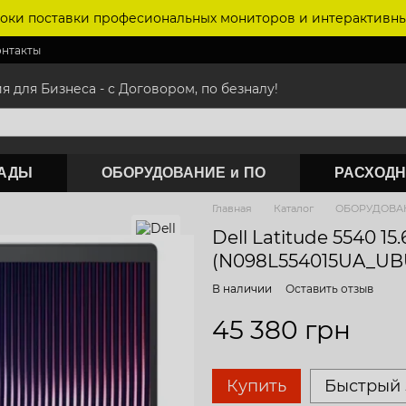
оки поставки професиональных мониторов и интерактивны
онтакты
для Бизнеса - с Договором, по безналу!
САДЫ
ОБОРУДОВАНИЕ и ПО
РАСХОДН
Главная
Каталог
ОБОРУДОВАН
Dell Latitude 5540 15
(N098L554015UA_UB
В наличии
Оставить отзыв
45 380 грн
Купить
Быстрый 