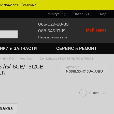
х панелей Самсунг.
Укр
Рус
Eng
Желания
Вход
066-029-88-80
Мой заказ
068-545-17-19
Перезвонить вам?
ИКИ и ЗАПЧАСТИ
СЕРВИС и РЕМОНТ
ИЕ и ПО
Ноутбуки
Dell Latitude 5540 15.6"/i5/16GB/F512GB
.6"/i5/16GB/F512GB
Артикул
N098L554015UA_UBU
U)
В желания
заказ