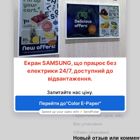
Wi-Fi
Bluetooth
Порты
Thunderbolt
Мультимедиа
Клавиатура
Подсветка клавиатуры
Ёмкость батареи
Предустановленная ОС
Габариты (ВхШхГ)
Цвет
Вес
Гарантийный срок, мес.
Вес упаковки
Объём упаковки
Новый отзыв или коммен