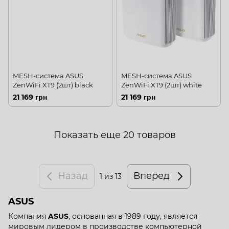
MESH-система ASUS
MESH-система ASUS
ZenWiFi XT9 (2шт) black
ZenWiFi XT9 (2шт) white
21 169 грн
21 169 грн
Показать еще 20 товаров
Назад
Вперед
1
из 13
ASUS
Компания
ASUS
, основанная в 1989 году, является
мировым лидером в производстве компьютерной