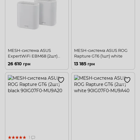
MESH-система ASUS
MESH-система ASUS ROG
ExpertWiFi EBM68 (2шт)
Rapture GT6 (1шт) white
white
26 610 грн
13 185 грн
1