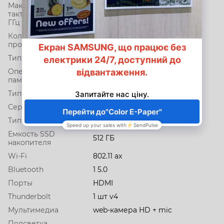
Максимальная
тактовая частота,
4.2
ГГц
Кол-во ядер
4
процессора
Тип ОЗУ
DDR 4 SODIMM
Оперативная
8 ГБ, 1x8
память
Тип видеокарты
интегрированная
Серия видеокарты
Intel Iris Xe
Тип ПЗУ
SSD
Емкость SSD
512 ГБ
накопителя
Wi-Fi
802.11 ax
Bluetooth
1 5.0
Порты
HDMI
Thunderbolt
1 шт v4
Мультимедиа
web-камера HD + mic
Подсветка