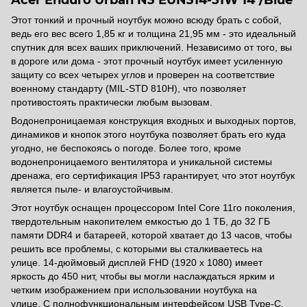
Этот тонкий и прочный ноутбук можно всюду брать с собой,
ведь его вес всего 1,85 кг и толщина 21,95 мм - это идеальный
спутник для всех ваших приключений. Независимо от того, вы
в дороге или дома - этот прочный ноутбук имеет усиленную
защиту со всех четырех углов и проверен на соответствие
военному стандарту (MIL-STD 810H), что позволяет
противостоять практически любым вызовам.
Водонепроницаемая конструкция входных и выходных портов,
динамиков и кнопок этого ноутбука позволяет брать его куда
угодно, не беспокоясь о погоде. Более того, кроме
водонепроницаемого вентилятора и уникальной системы
дренажа, его сертификация IP53 гарантирует, что этот ноутбук
является пыле- и влагоустойчивым.
Этот ноутбук оснащен процессором Intel Core 11го поколения,
твердотельным накопителем емкостью до 1 ТБ, до 32 ГБ
памяти DDR4 и батареей, которой хватает до 13 часов, чтобы
решить все проблемы, с которыми вы сталкиваетесь на
улице. 14-дюймовый дисплей FHD (1920 x 1080) имеет
яркость до 450 нит, чтобы вы могли наслаждаться ярким и
четким изображением при использовании ноутбука на
улице. С полнофункциональным интерфейсом USB Type-C,