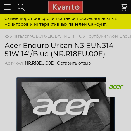
Самые короткие сроки поставки професиональных
мониторов и интерактивных панелей Самсунг.
Каталог
ОБОРУДОВАНИЕ и ПО
Ноутбуки
Acer Endu
Acer Enduro Urban N3 EUN314-
51W 14"/Blue (NR.R18EU.00E)
Артикул:
NR.R18EU.00E
Оставить отзыв