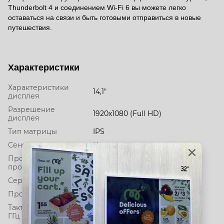
Thunderbolt 4 и соединением Wi-Fi 6 вы можете легко
оставаться на связи и быть готовыми отправиться в новые
путешествия.
Характеристики
Характеристики
14,1"
дисплея
Разрешение
1920х1080 (Full HD)
дисплея
Тип матрицы
IPS
Сенсорный экран
Нет
Производитель
Intel
процессора
Серия процессора
Core i5
Процессор
1135G7 8MB L3 cache
Тактовая частота,
2.4
ГГц