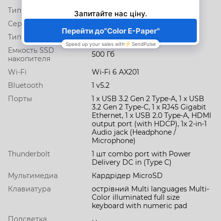
Тип видеокарты
интегрированная
Серия видеокарты
Intel Iris Xe
Тип ПЗУ
SSD M.2
Емкость SSD
500 Гб
накопителя
Wi-Fi
Wi-Fi 6 AX201
Bluetooth
1 v5.2
Порты
1 x USB 3.2 Gen 2 Type-A, 1 x USB
3.2 Gen 2 Type-C, 1 x RJ45 Gigabit
Ethernet, 1 x USB 2.0 Type-A, HDMI
output port (with HDCP), 1x 2-in-1
Audio jack (Headphone /
Microphone)
Thunderbolt
1 шт combo port with Power
Delivery DC in (Type C)
Мультимедиа
Кардрідер MicroSD
Клавиатура
острівний Multi languages Multi-
Color illuminated full size
keyboard with numeric pad
Подсветка