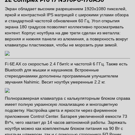
Экран обладает высоким разрешением 1920х1080 пикселей,
яркой и контрастной IPS матрицей с широкими углами обзора
и стандартной частотой обновления 60 Гц. Угол открытия
экрана 180 градусов позволяет коллективно просматривать
контент. Корпус ноутбука на две трети сделан из металла:
верхняя и нижняя панели из алюминия, а поверхность вокруг
клавиатуры пластиковая, чтобы не морозить руки зимой.
Fi 6E AX со скоростью 2.4 Гбит/с и частотой 6 ГГц. Также есть
Bluetooth для мышки и наушников. Встроенные
стереодинамики дополнены программным улучшителем
звучания Nahimic. Весит ноутбук умеренные 2.2 кг.
Полноразмерная клавиатура с калькуляторным блоком справа
имеет полную украинскую локализацию и многоцветную
подсветку. Настройка цвета и яркости через фирменное
приложение Control Center. Батарея увеличенной емкости 73
Вт*ч, чего хватает до 14 часов автономной работы. Заряжать
ноутбук можно как комплектным блоком питания на 90 Вт с
круглым штекером, так и с помощью стороннего БП Power