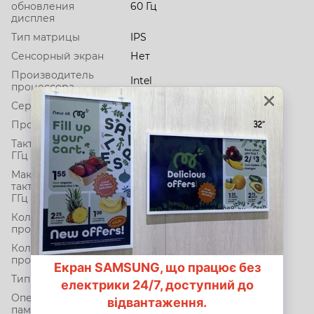
обновления
60 Гц
дисплея
Тип матрицы
IPS
Сенсорный экран
Нет
Производитель
Intel
процессора
Серия процессора
Core i7
Процессор
1260P
Тактовая частота,
2.1
ГГц
Максимальная
тактовая частота,
4.7
ГГц
Кол-во ядер
12
процессора
Кол-во потоков
16
процессора
Тип ОЗУ
DDR 4 3200 MHz
Оперативная
16 ГБ,
память