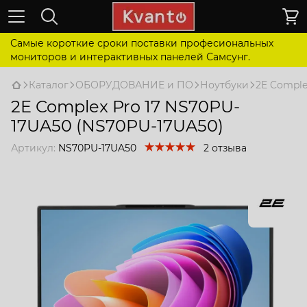
Самые короткие сроки поставки професиональных
мониторов и интерактивных панелей Самсунг.
Каталог
ОБОРУДОВАНИЕ и ПО
Ноутбуки
2E Comple
2E Complex Pro 17 NS70PU-
17UA50 (NS70PU-17UA50)
Артикул:
NS70PU-17UA50
2 отзыва