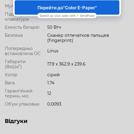
Мультимедіа
FHD Camera
Підсвічування
Ні
клавіатури
Ємність батареї
50 Втч
Безпека
Сканер отпечатков пальцев
(fingerprint)
Попередньо
Linux
встановлена ОС
Габарити
17.9 x 362.9 x 239.6
(ВхШхГ)
Колір
сірий
Вага
1.74
Гарантійний
12
термін, міс.
Об'єм упаковки
0.0093
Відгуки