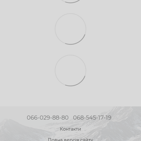
066-029-88-80
068-545-17-19
Контакти
Повна версія сайту