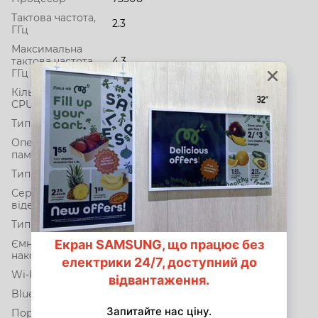
Тактова частота,
2.3
ГГц
Максимальна
тактова частота,
4.3
ГГц
Кількість ядер
4
CPU
Тип ОЗП
LPDDR4X up to 42
Оперативна
8 ГБ,
пам'ять
Тип відеокарти
інтегрована
Серія
UMA Graphic
відеокарти
Тип ПЗП
SSD
Ємність SSD
256 ГБ
накопичувача
Wi-Fi
есть iee802.11ax
Bluetooth
1 v5.1
Порти
HDMI