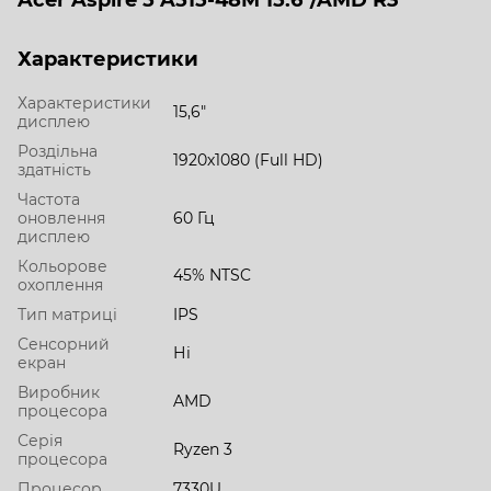
Характеристики
Характеристики
15,6"
дисплею
Роздільна
1920х1080 (Full HD)
здатність
Частота
оновлення
60 Гц
дисплею
Кольорове
45% NTSC
охоплення
Тип матриці
IPS
Сенсорний
Ні
екран
Виробник
AMD
процесора
Серія
Ryzen 3
процесора
Процесор
7330U